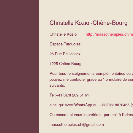
Christelle Koziol-Chêne-Bourg
Christelle Koziol
http://massotherapies.ch/ma
Espace Turquoise
26 Rue Peillonnex
1225 Chêne-Bourg.
Pour tous renseignements complémentaires ou p
pouvez me contacter grâce au "formulaire de co
suivants:
Tel:+41(0)78 209 51 61
ainsi qu' avec WhatsApp au: +33(0)618070465 (d
Ou encore, si vous le préférez, par mail à l'adre
massotherapies.ch@gmail.com