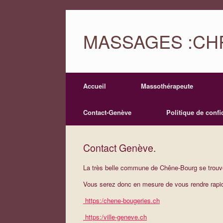
MASSAGES :CHR
Accueil
Massothérapeute
Contact-Genève
Politique de confid
Contact Genève.
La très belle commune de Chêne-Bourg se trouv
Vous serez donc en mesure de vous rendre rapi
https:/chene-bougeries.ch
https:/ville-geneve.ch