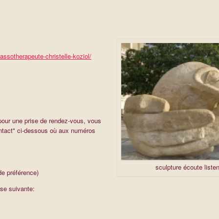
ssotherapeute-christelle-koziol/
our une prise de rendez-vous, vous
ntact" ci-dessous où aux numéros
sculpture écoute listen
e préférence)
sse suivante: